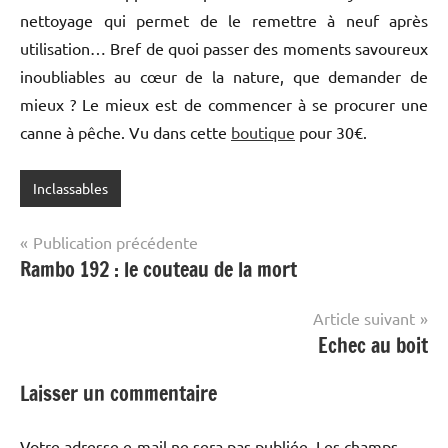
nettoyage qui permet de le remettre à neuf après
utilisation… Bref de quoi passer des moments savoureux
inoubliables au cœur de la nature, que demander de
mieux ? Le mieux est de commencer à se procurer une
canne à pêche. Vu dans cette
boutique
pour 30€.
Inclassables
Navigation
Publication précédente
Rambo 192 : le couteau de la mort
de
l’article
Article suivant
Echec au boit
Laisser un commentaire
Votre adresse e-mail ne sera pas publiée.
Les champs