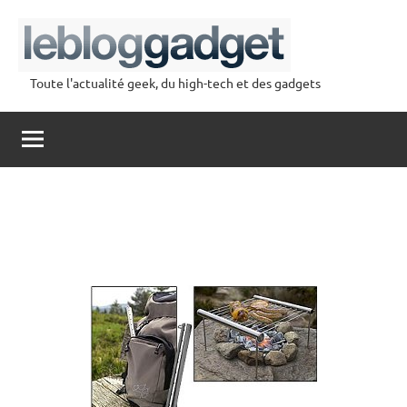
Aller
au
contenu
Toute l'actualité geek, du high-tech et des gadgets
lebloggadget