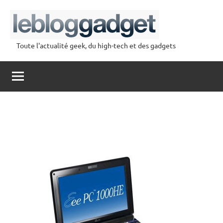
Aller
au
contenu
Toute l'actualité geek, du high-tech et des gadgets
lebloggadget