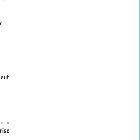
r
peut
ant
rise