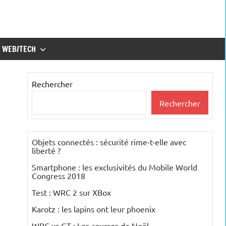
WEB/TECH
Rechercher
Rechercher
Objets connectés : sécurité rime-t-elle avec
liberté ?
Smartphone : les exclusivités du Mobile World
Congress 2018
Test : WRC 2 sur XBox
Karotz : les lapins ont leur phoenix
WRC vs GT : Les courses de Noël