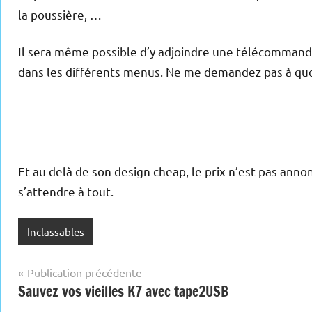
la poussière, …
Il sera même possible d’y adjoindre une télécommande
dans les différents menus. Ne me demandez pas à quoi s
Et au delà de son design cheap, le prix n’est pas anno
s’attendre à tout.
Inclassables
Navigation
Publication précédente
Sauvez vos vieilles K7 avec tape2USB
de