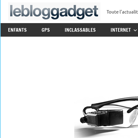
Aller
Toute l'actuali
au
leblo
contenu
ENFANTS
GPS
INCLASSABLES
INTERNET