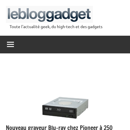
Aller
au
contenu
Toute l'actualité geek, du high-tech et des gadgets
lebloggadget
Nouveau graveur Blu-ray chez Pioneer à 250