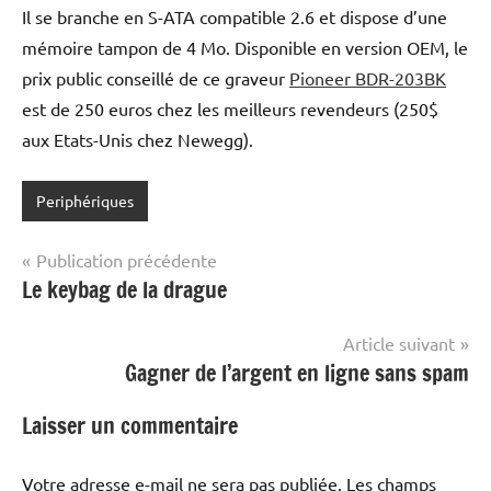
Il se branche en S-ATA compatible 2.6 et dispose d’une
mémoire tampon de 4 Mo. Disponible en version OEM, le
prix public conseillé de ce graveur
Pioneer BDR-203BK
est de 250 euros chez les meilleurs revendeurs (250$
aux Etats-Unis chez Newegg).
Periphériques
Navigation
Publication précédente
Le keybag de la drague
de
l’article
Article suivant
Gagner de l’argent en ligne sans spam
Laisser un commentaire
Votre adresse e-mail ne sera pas publiée.
Les champs