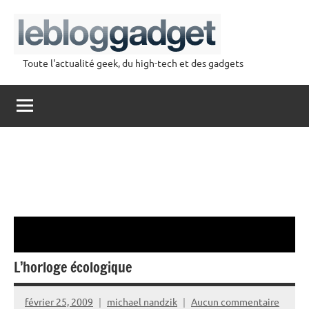
Aller
au
contenu
Toute l'actualité geek, du high-tech et des gadgets
lebloggadget
L’horloge écologique
février 25, 2009
michael nandzik
Aucun commentaire