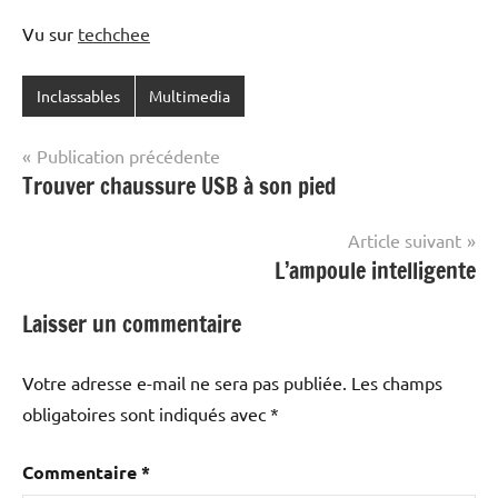
Vu sur
techchee
Inclassables
Multimedia
Navigation
Publication précédente
Trouver chaussure USB à son pied
de
l’article
Article suivant
L’ampoule intelligente
Laisser un commentaire
Votre adresse e-mail ne sera pas publiée.
Les champs
obligatoires sont indiqués avec
*
Commentaire
*