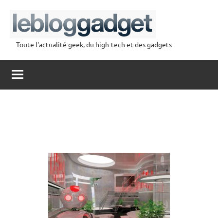
Aller
au
contenu
Toute l'actualité geek, du high-tech et des gadgets
lebloggadget