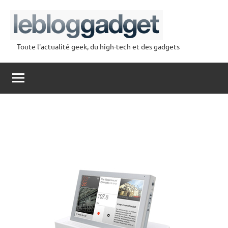
Aller
au
contenu
Toute l'actualité geek, du high-tech et des gadgets
lebloggadget