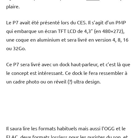
plaire.
Le P7 avait été présenté lors du CES. Il s’agit d’un PMP
qui embarque un écran TFT LCD de 4,3″ (en 480×272),
une coque en aluminium et sera livré en version 4, 8, 16
ou 32Go.
Ce P7 sera livré avec un dock haut-parleur, et c’est là que
le concept est intéressant. Ce dock le fera ressembler à
un cadre photo ou on réveil (?) ultra design.
Il saura lire les formats habituels mais aussi l’OGG et le
FLAC, deux formats
lossless
pour les puristes du son, et