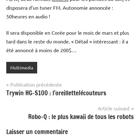
disposera d’un tuner FM. Autonomie annoncée :
50heures en audio !
Il sera disponible en Corée pour le mois de mars et plus
tard dans le reste du monde. « Détail » intéressant : il a
été annoncé à moins de 200$…
Multimedia
Navigation
Publication précédente
Trywin HG-S100 : l’oreillette/écouteurs
de
l’article
Article suivant
Robo-Q : le plus kawaii de tous les robots
Laisser un commentaire