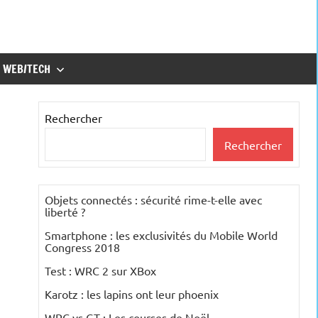
WEB/TECH
Rechercher
Rechercher
Objets connectés : sécurité rime-t-elle avec
liberté ?
Smartphone : les exclusivités du Mobile World
Congress 2018
Test : WRC 2 sur XBox
Karotz : les lapins ont leur phoenix
WRC vs GT : Les courses de Noël