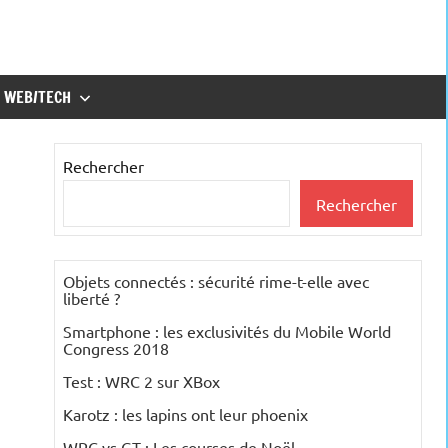
WEB/TECH
Rechercher
Rechercher
Objets connectés : sécurité rime-t-elle avec
liberté ?
Smartphone : les exclusivités du Mobile World
Congress 2018
Test : WRC 2 sur XBox
Karotz : les lapins ont leur phoenix
WRC vs GT : Les courses de Noël