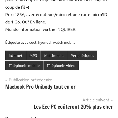
coup de fil »!
Prix: 185€, avec écouteurs/micro et une carte microSD
de 1 Go. Où?
En ligne
.
Mondo Information
via
the INQUIRER
.
Étiqueté avec
cect
,
hyundai
,
watch mobile
Internet
MP3
Multimedia
Periphériques
Téléphonie mobile
Téléphonie video
Navigation
Publication précédente
Macbook Pro Unibody tout en or
de
l’article
Article suivant
Les Eee PC coûteront 20% plus cher