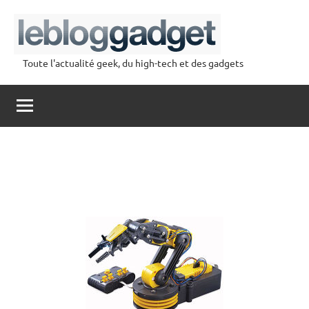
Aller
au
contenu
Toute l'actualité geek, du high-tech et des gadgets
lebloggadget