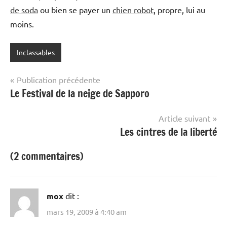
de soda
ou bien se payer un
chien robot
, propre, lui au
moins.
Inclassables
Navigation
Publication précédente
Le Festival de la neige de Sapporo
de
l’article
Article suivant
Les cintres de la liberté
(2 commentaires)
mox
dit :
mars 19, 2009 à 4:40 am