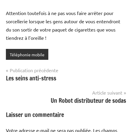
Attention toutefois à ne pas vous faire arrêter pour
sorcellerie lorsque les gens autour de vous entendront
du son sortir de votre paquet de cigarettes que vous
tiendrez à l’oreille !
Téléphonie mobile
Navigation
Publication précédente
Les seins anti-stress
de
l’article
Article suivant
Un Robot distributeur de sodas
Laisser un commentaire
Votre adresse e-mail ne sera pas publiée.
Les champs