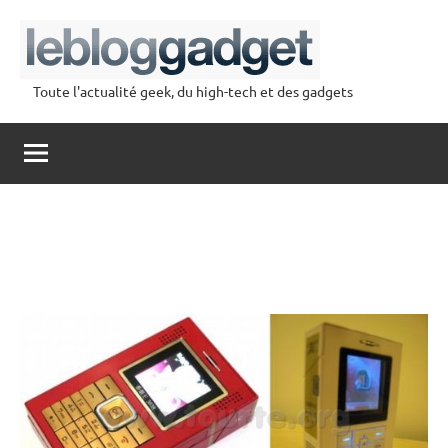
Aller
au
contenu
Toute l'actualité geek, du high-tech et des gadgets
lebloggadget