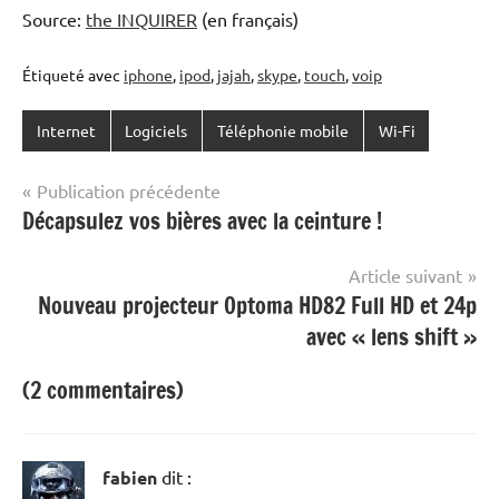
Source:
the INQUIRER
(en français)
Étiqueté avec
iphone
,
ipod
,
jajah
,
skype
,
touch
,
voip
Internet
Logiciels
Téléphonie mobile
Wi-Fi
Navigation
Publication précédente
Décapsulez vos bières avec la ceinture !
de
l’article
Article suivant
Nouveau projecteur Optoma HD82 Full HD et 24p
avec « lens shift »
(2 commentaires)
fabien
dit :