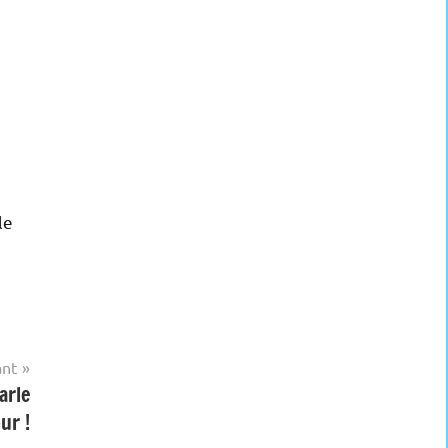
le
ant
arle
ur !