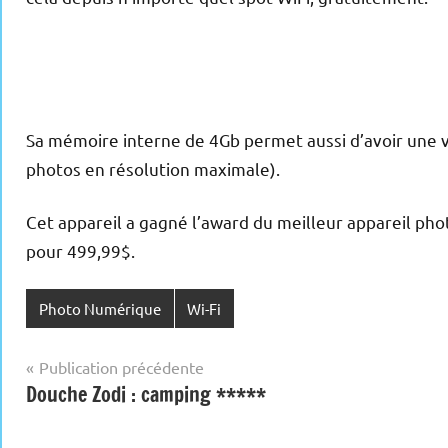
Sa mémoire interne de 4Gb permet aussi d’avoir une v
photos en résolution maximale).
Cet appareil a gagné l’award du meilleur appareil ph
pour 499,99$.
Photo Numérique
Wi-Fi
Navigation
Publication précédente
Douche Zodi : camping *****
de
l’article