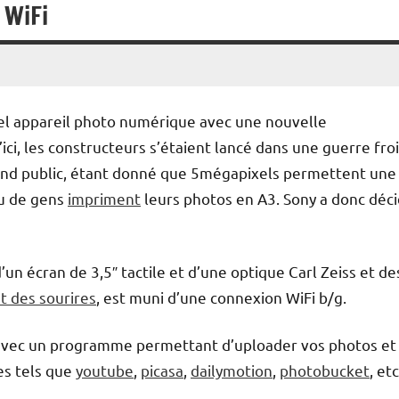
 WiFi
el appareil photo numérique avec une nouvelle
’ici, les constructeurs s’étaient lancé dans une guerre fro
rand public, étant donné que 5mégapixels permettent une
eu de gens
impriment
leurs photos en A3. Sony a donc déc
’un écran de 3,5″ tactile et d’une optique Carl Zeiss et de
t des sourires
, est muni d’une connexion WiFi b/g.
 avec un programme permettant d’uploader vos photos et
es tels que
youtube
,
picasa
,
dailymotion
,
photobucket
, etc