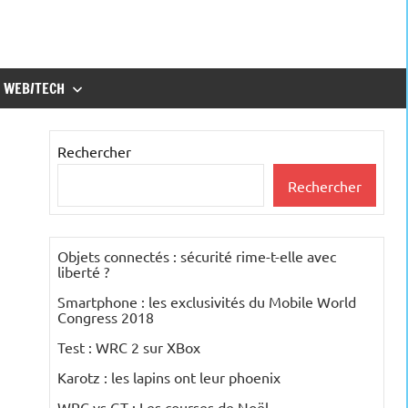
WEB/TECH
Rechercher
Rechercher
Objets connectés : sécurité rime-t-elle avec
liberté ?
Smartphone : les exclusivités du Mobile World
Congress 2018
Test : WRC 2 sur XBox
Karotz : les lapins ont leur phoenix
WRC vs GT : Les courses de Noël