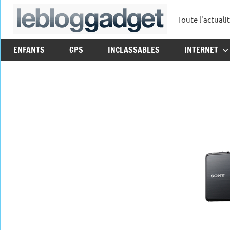
Aller
Toute l'actuali
au
leblo
contenu
ENFANTS
GPS
INCLASSABLES
INTERNET