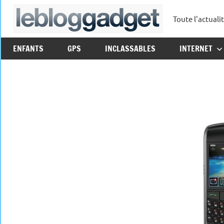
Aller
Toute l'actuali
au
leblo
contenu
ENFANTS
GPS
INCLASSABLES
INTERNET