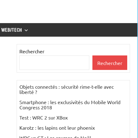
WEB/TECH
Rechercher
Rechercher
Objets connectés : sécurité rime-t-elle avec
liberté ?
Smartphone : les exclusivités du Mobile World
Congress 2018
Test : WRC 2 sur XBox
Karotz : les lapins ont leur phoenix
WRC vs GT : Les courses de Noël