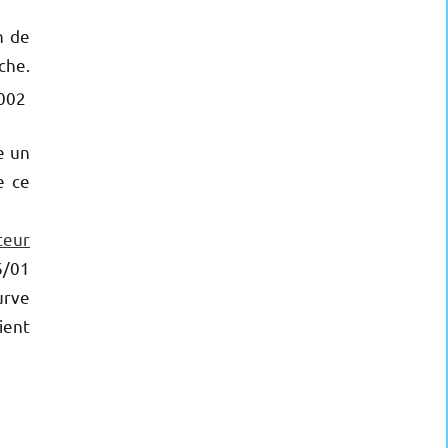
n de
che.
e un
e ce
teur
6/01
urve
ient