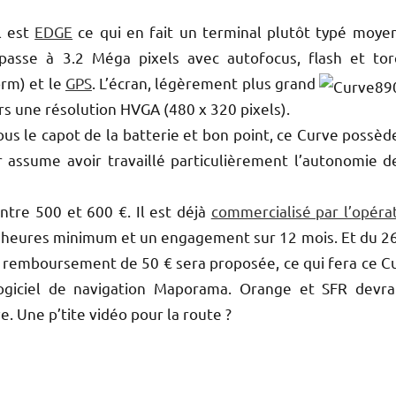
il est
EDGE
ce qui en fait un terminal plutôt typé moye
asse à 3.2 Méga pixels avec autofocus, flash et tor
orm) et le
GPS
.
L’écran, légèrement plus grand
urs une résolution HVGA (480 x 320 pixels).
ous le capot de la batterie et bon point, ce Curve possèd
 assume avoir travaillé particulièrement l’autonomie d
entre 500 et 600 €. Il est déjà
commercialisé par l’opéra
 3 heures minimum et un engagement sur 12 mois. Et du 2
e remboursement de 50 € sera proposée, ce qui fera ce C
logiciel de navigation Maporama. Orange et SFR devra
 Une p’tite vidéo pour la route ?