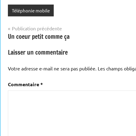
Téléphonie mobile
Navigation
Publication précédente
Un coeur petit comme ça
de
l’article
Laisser un commentaire
Votre adresse e-mail ne sera pas publiée.
Les champs obliga
Commentaire
*