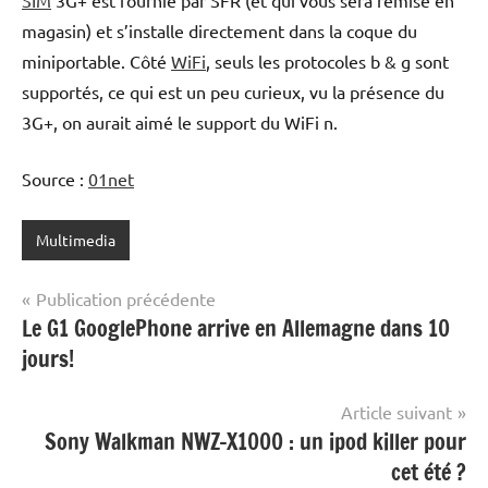
magasin) et s’installe directement dans la coque du
miniportable. Côté
WiFi
, seuls les protocoles b & g sont
supportés, ce qui est un peu curieux, vu la présence du
3G+, on aurait aimé le support du WiFi n.
Source :
01net
Multimedia
Navigation
Publication précédente
Le G1 GooglePhone arrive en Allemagne dans 10
de
jours!
l’article
Article suivant
Sony Walkman NWZ-X1000 : un ipod killer pour
cet été ?