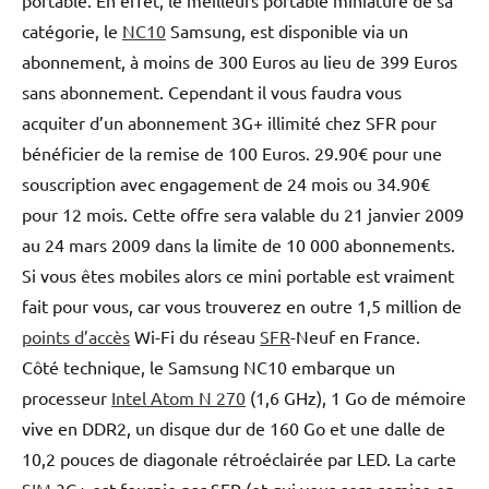
catégorie, le
NC10
Samsung, est disponible via un
abonnement, à moins de 300 Euros au lieu de 399 Euros
sans abonnement. Cependant il vous faudra vous
acquiter d’un abonnement 3G+ illimité chez SFR pour
bénéficier de la remise de 100 Euros. 29.90€ pour une
souscription avec engagement de 24 mois ou 34.90€
pour 12 mois. Cette offre sera valable du 21 janvier 2009
au 24 mars 2009 dans la limite de 10 000 abonnements.
Si vous êtes mobiles alors ce mini portable est vraiment
fait pour vous, car vous trouverez en outre 1,5 million de
points d’accès
Wi-Fi du réseau
SFR
-Neuf en France.
Côté technique, le Samsung NC10 embarque un
processeur
Intel Atom N 270
(1,6 GHz), 1 Go de mémoire
vive en DDR2, un disque dur de 160 Go et une dalle de
10,2 pouces de diagonale rétroéclairée par LED. La carte
SIM
3G+ est fournie par SFR (et qui vous sera remise en