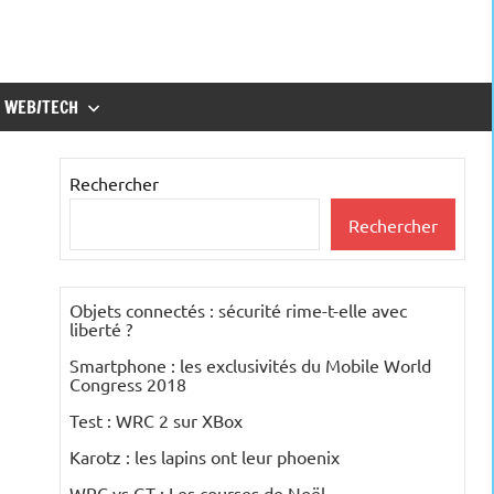
WEB/TECH
Rechercher
Rechercher
Objets connectés : sécurité rime-t-elle avec
liberté ?
Smartphone : les exclusivités du Mobile World
Congress 2018
Test : WRC 2 sur XBox
Karotz : les lapins ont leur phoenix
WRC vs GT : Les courses de Noël