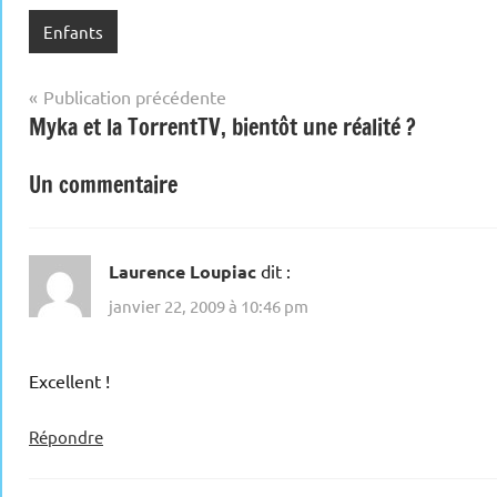
Enfants
Navigation
Publication précédente
Myka et la TorrentTV, bientôt une réalité ?
de
l’article
Un commentaire
Laurence Loupiac
dit :
janvier 22, 2009 à 10:46 pm
Excellent !
Répondre