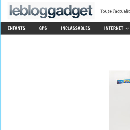
Aller
Toute l'actuali
au
leblo
contenu
ENFANTS
GPS
INCLASSABLES
INTERNET