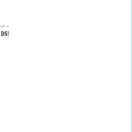
ant
 DS!