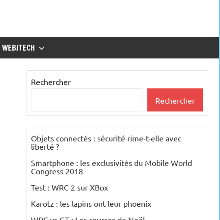
WEB/TECH
Rechercher
Rechercher
Objets connectés : sécurité rime-t-elle avec
liberté ?
Smartphone : les exclusivités du Mobile World
Congress 2018
Test : WRC 2 sur XBox
Karotz : les lapins ont leur phoenix
WRC vs GT : Les courses de Noël