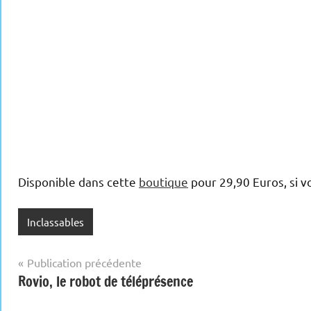
Disponible dans cette
boutique
pour 29,90 Euros, si 
Inclassables
Navigation
Publication précédente
Rovio, le robot de téléprésence
de
l’article