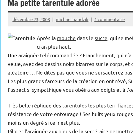
Ma petite tarentule adorée
décembre 23, 2008
michael nandzik
1 commentaire
Après la
mouche
dans le
sucre
, qui se me
cran plus haut.
Une araignée télécommandée ? Franchement, qui n’a
velue, avec des dessins noirs bizarres sur le corps, et
aléatoire … Ne dites pas que vous ne sursauterez pas 
Les plus grands farceurs de la création en ont rêvé, 
l’aspect si sympathique vous obéira aux doigts et à l’œ
Très belle réplique des
tarentules
les plus terrifiante
résistance de votre entourage ! Ses huits yeux rouges 
moins un
degré
si ce n’est plus.
Piloter l’araignée aux pieds de la secrétaire permett