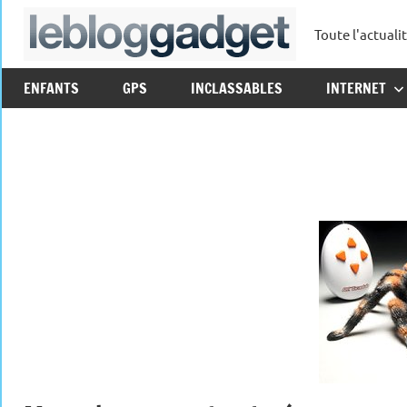
Aller
Toute l'actuali
au
leblo
contenu
ENFANTS
GPS
INCLASSABLES
INTERNET