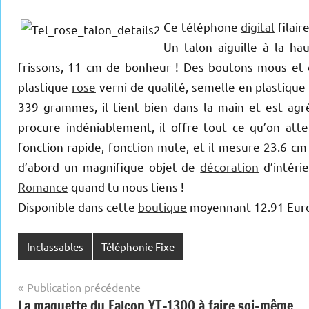
Ce téléphone
digital
filair
Un talon aiguille à la h
frissons, 11 cm de bonheur !
Des boutons mous et c
plastique
rose
verni de qualité, semelle en plastique
339 grammes, il tient bien dans la main et est ag
procure indéniablement, il offre tout ce qu’on att
fonction rapide, fonction mute, et il mesure 23.6 cm 
d’abord un magnifique objet de
décoration
d’intérie
Romance
quand tu nous tiens !
Disponible dans cette
boutique
moyennant 12.91 Euros.
Inclassables
Téléphonie Fixe
Navigation
Publication précédente
La maquette du Falcon YT-1300 à faire soi-même