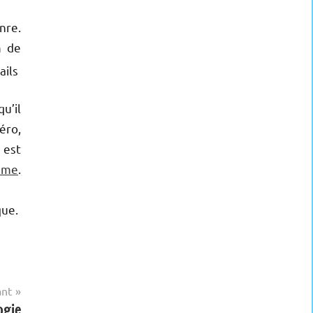
nre.
m de
u’il
éro,
 est
sme
.
que.
ant
ogie