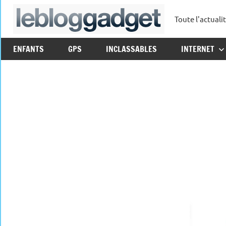
Aller
Toute l'actuali
au
leblo
contenu
ENFANTS
GPS
INCLASSABLES
INTERNET