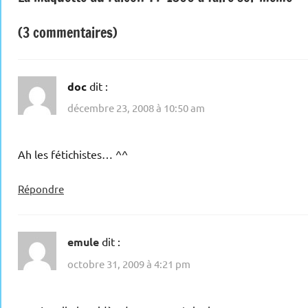
de
l’article
(3 commentaires)
doc
dit :
décembre 23, 2008 à 10:50 am
Ah les fétichistes… ^^
Répondre
emule
dit :
octobre 31, 2009 à 4:21 pm