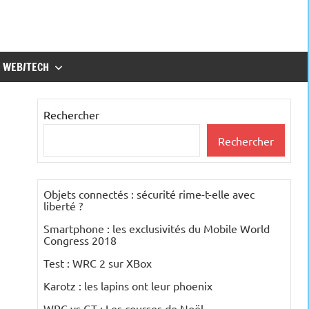
WEB/TECH
Rechercher
Rechercher
Objets connectés : sécurité rime-t-elle avec
liberté ?
Smartphone : les exclusivités du Mobile World
Congress 2018
Test : WRC 2 sur XBox
Karotz : les lapins ont leur phoenix
WRC vs GT : Les courses de Noël