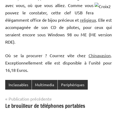
avec vous, où que vous alliez.
Comme vous
pouvez le constater, cette clef USB fera
élégamment office de bijou précieux et
religieux
. Elle est
accompagnée de son CD de pilotes, pour ceux qui
seraient encore sous Windows 98 ou ME (ME version
RDE).
Où se la procurer ? Courrez vite chez
Chinavasion
.
Exceptionnellement elle est disponible à l’unité pour
16,18 Euros.
Inclassables
Multimedia
Periphériques
Navigation
Publication précédente
Le brouilleur de téléphones portables
de
l’article