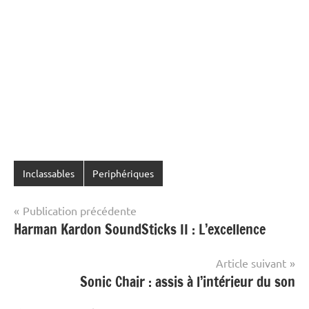
Inclassables
Periphériques
Navigation
Publication précédente
Harman Kardon SoundSticks II : L’excellence
de
l’article
Article suivant
Sonic Chair : assis à l’intérieur du son