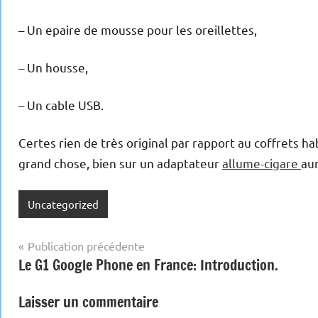
– Un epaire de mousse pour les oreillettes,
– Un housse,
– Un cable USB.
Certes rien de très original par rapport au coffrets h
grand chose, bien sur un adaptateur
allume-cigare
au
Uncategorized
Navigation
Publication précédente
Le G1 Google Phone en France: Introduction.
de
l’article
Laisser un commentaire