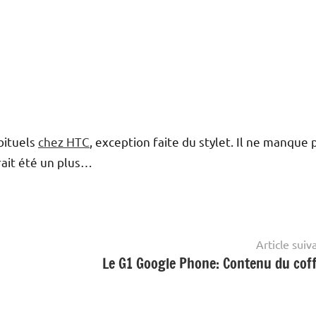
abituels
chez HTC
, exception faite du stylet. Il ne manque 
rait été un plus…
Article suiv
Le G1 Google Phone: Contenu du coff