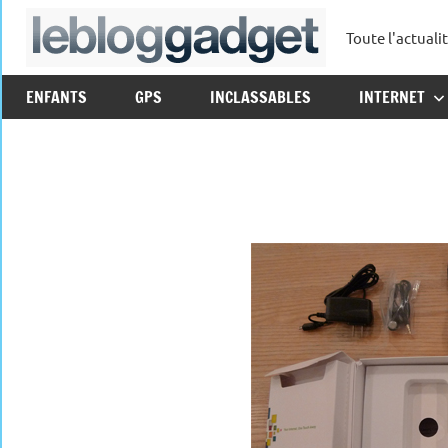
Aller
Toute l'actuali
au
leblo
contenu
ENFANTS
GPS
INCLASSABLES
INTERNET