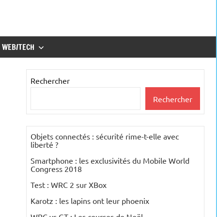
WEB/TECH
Rechercher
Rechercher
Objets connectés : sécurité rime-t-elle avec
liberté ?
Smartphone : les exclusivités du Mobile World
Congress 2018
Test : WRC 2 sur XBox
Karotz : les lapins ont leur phoenix
WRC vs GT : Les courses de Noël