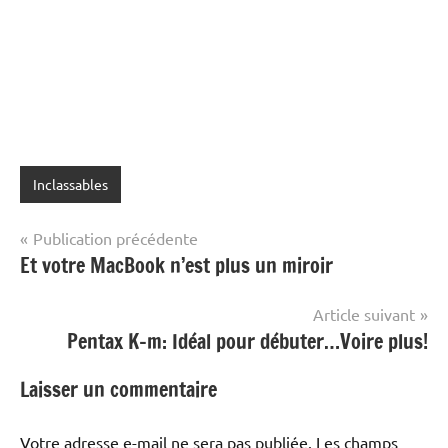
Inclassables
Navigation
Publication précédente
Et votre MacBook n’est plus un miroir
de
l’article
Article suivant
Pentax K-m: Idéal pour débuter…Voire plus!
Laisser un commentaire
Votre adresse e-mail ne sera pas publiée.
Les champs