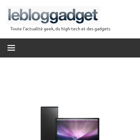
Aller
au
contenu
Toute l'actualité geek, du high-tech et des gadgets
lebloggadget