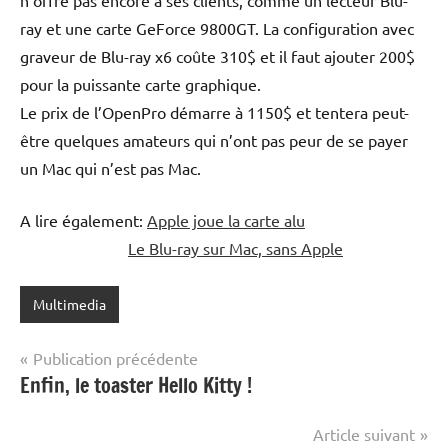
ray et une carte GeForce 9800GT. La configuration avec
graveur de Blu-ray x6 coûte
310$ et il faut ajouter 200$
pour la puissante carte graphique.
Le prix de l’OpenPro démarre à 1150$ et tentera peut-
être quelques amateurs qui n’ont pas peur de se payer
un Mac qui n’est pas Mac.
A lire également:
Apple joue la carte alu
Le Blu-ray sur Mac, sans Apple
Multimedia
Navigation
Publication précédente
Enfin, le toaster Hello Kitty !
de
l’article
Article suivant