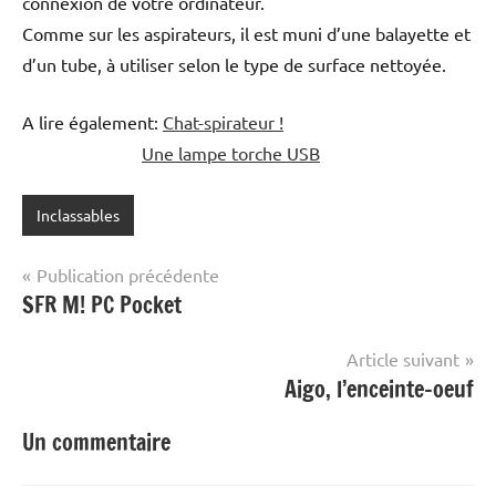
connexion de votre ordinateur.
Comme sur les aspirateurs, il est muni d’une balayette et
d’un tube, à utiliser selon le type de surface nettoyée.
A lire également:
Chat-spirateur !
Une lampe torche USB
Inclassables
Navigation
Publication précédente
SFR M! PC Pocket
de
l’article
Article suivant
Aigo, l’enceinte-oeuf
Un commentaire