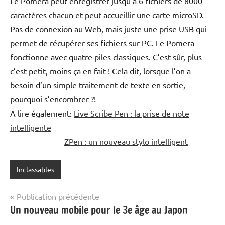
Le Pomera peut enregistrer jusqu’à 6 fichiers de 8000
caractères chacun et peut accueillir une carte microSD.
Pas de connexion au Web, mais juste une prise USB qui
permet de récupérer ses fichiers sur PC. Le Pomera
fonctionne avec quatre piles classiques. C’est sûr, plus
c’est petit, moins ça en fait ! Cela dit, lorsque l’on a
besoin d’un simple traitement de texte en sortie,
pourquoi s’encombrer ?!
A lire également:
Live Scribe Pen : la prise de note
intelligente
ZPen : un nouveau stylo intelligent
Inclassables
Navigation
Publication précédente
Un nouveau mobile pour le 3e âge au Japon
de