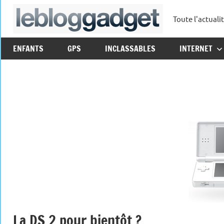
Aller
Toute l'actuali
au
leblo
contenu
ENFANTS
GPS
INCLASSABLES
INTERNET
La DS 2 pour bientôt ?