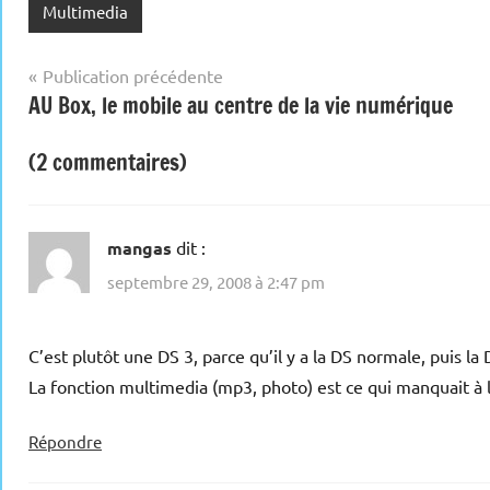
Multimedia
Navigation
Publication précédente
AU Box, le mobile au centre de la vie numérique
de
l’article
(2 commentaires)
mangas
dit :
septembre 29, 2008 à 2:47 pm
C’est plutôt une DS 3, parce qu’il y a la DS normale, puis la 
La fonction multimedia (mp3, photo) est ce qui manquait à 
Répondre