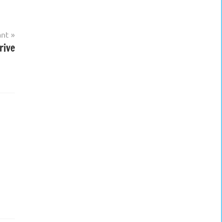
ant
rive