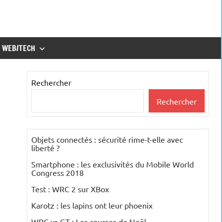
WEB/TECH
Rechercher
Rechercher
Objets connectés : sécurité rime-t-elle avec
liberté ?
Smartphone : les exclusivités du Mobile World
Congress 2018
Test : WRC 2 sur XBox
Karotz : les lapins ont leur phoenix
WRC vs GT : Les courses de Noël