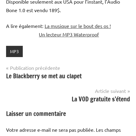
Disponible seulement aux USA pour l’instant, l’Audio
Bone 1.0 est vendu 189$.
A lire également:
La musique sur le bout des os !
Un lecteur MP3 Waterproof
MP3
Navigation
Publication précédente
Le Blackberry se met au clapet
de
l’article
Article suivant
La VOD gratuite s’étend
Laisser un commentaire
Votre adresse e-mail ne sera pas publiée.
Les champs