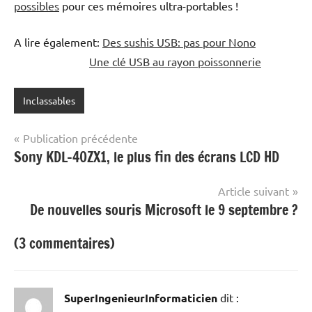
possibles
pour ces mémoires ultra-portables !
A lire également:
Des sushis USB: pas pour Nono
Une clé USB au rayon poissonnerie
Inclassables
Navigation
Publication précédente
Sony KDL-40ZX1, le plus fin des écrans LCD HD
de
l’article
Article suivant
De nouvelles souris Microsoft le 9 septembre ?
(3 commentaires)
SuperIngenieurInformaticien
dit :