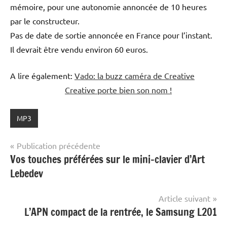
mémoire, pour une autonomie annoncée de 10 heures
par le constructeur.
Pas de date de sortie annoncée en France pour l’instant.
Il devrait être vendu environ 60 euros.
A lire également:
Vado: la buzz caméra de Creative
Creative porte bien son nom !
MP3
Navigation
Publication précédente
Vos touches préférées sur le mini-clavier d’Art
de
Lebedev
l’article
Article suivant
L’APN compact de la rentrée, le Samsung L201