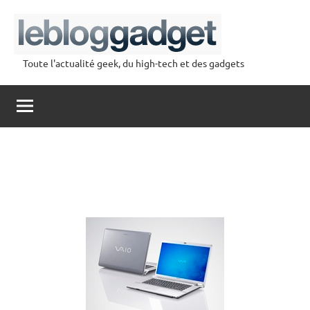
Aller
au
contenu
Toute l'actualité geek, du high-tech et des gadgets
lebloggadget