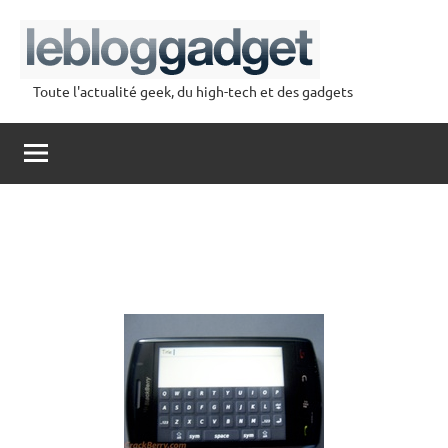
Aller
au
contenu
Toute l'actualité geek, du high-tech et des gadgets
lebloggadget