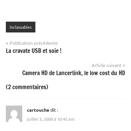
Inclassables
Navigation
Publication précédente
La cravate USB et soie !
de
l’article
Article suivant
Camera HD de Lancerlink, le low cost du HD
(2 commentaires)
cartouche
dit :
juillet 3, 2008 à 10:45 am