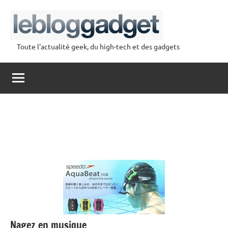
Aller
au
contenu
Toute l'actualité geek, du high-tech et des gadgets
lebloggadget
Nagez en musique