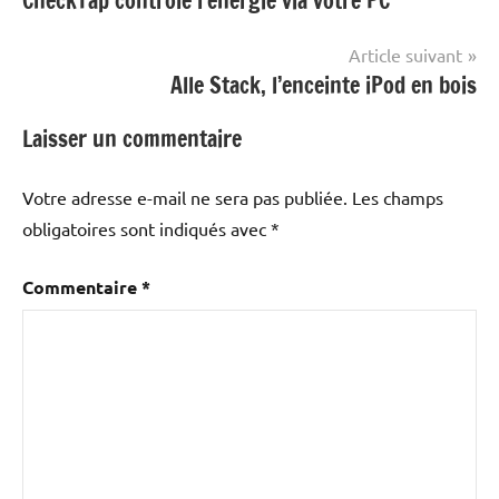
CheckTap contrôle l’énergie via votre PC
de
l’article
Article suivant
Alle Stack, l’enceinte iPod en bois
Laisser un commentaire
Votre adresse e-mail ne sera pas publiée.
Les champs
obligatoires sont indiqués avec
*
Commentaire
*