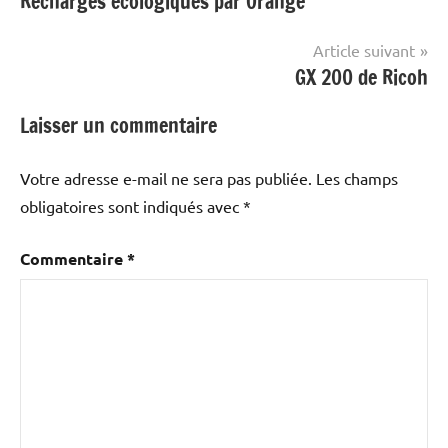
Recharges écologiques par Orange
de
l’article
Article suivant
GX 200 de Ricoh
Laisser un commentaire
Votre adresse e-mail ne sera pas publiée.
Les champs
obligatoires sont indiqués avec
*
Commentaire
*