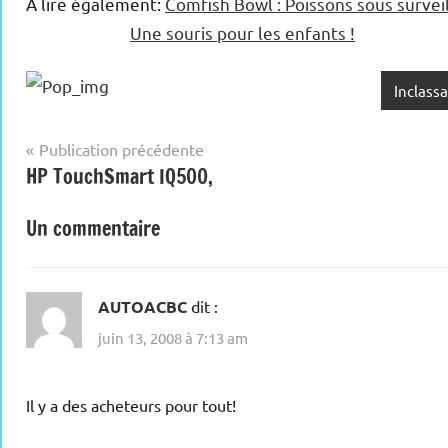
A lire également:
Comfish Bowl : Poissons sous surve
Une souris pour les enfants !
Inclass
Navigation
Publication précédente
HP TouchSmart IQ500,
de
l’article
Un commentaire
AUTOACBC
dit :
juin 13, 2008 à 7:13 am
Il y a des acheteurs pour tout!