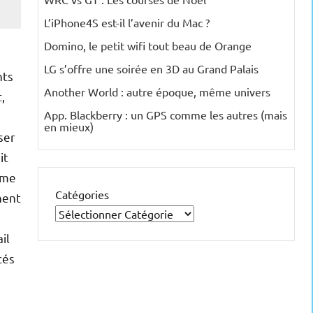
L’iPhone4S est-il l’avenir du Mac ?
Domino, le petit wifi tout beau de Orange
LG s’offre une soirée en 3D au Grand Palais
nts
Another World : autre époque, même univers
,
App. Blackberry : un GPS comme les autres (mais
en mieux)
ser
it
mme
Catégories
nent
il
cés