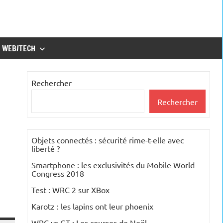
WEB/TECH
Rechercher
Rechercher
Objets connectés : sécurité rime-t-elle avec
liberté ?
Smartphone : les exclusivités du Mobile World
Congress 2018
Test : WRC 2 sur XBox
Karotz : les lapins ont leur phoenix
WRC vs GT : Les courses de Noël