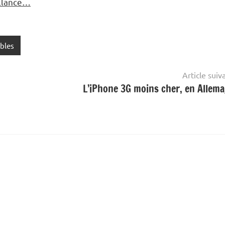
illance…
ables
Article suiv
L’iPhone 3G moins cher, en Allem