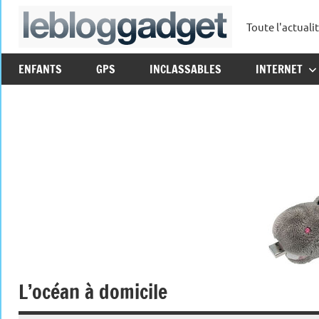
Aller
Toute l'actuali
au
leblo
contenu
ENFANTS
GPS
INCLASSABLES
INTERNET
L’océan à domicile