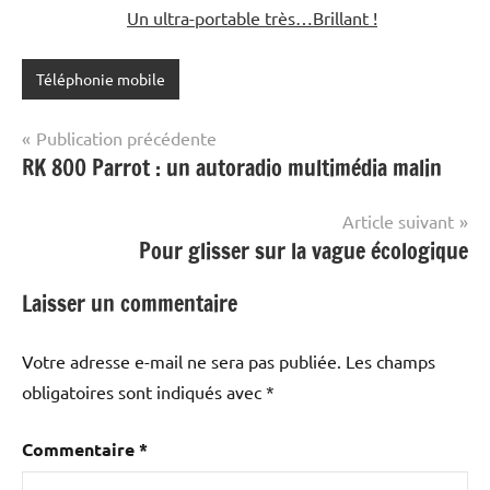
Un ultra-portable très…Brillant !
Téléphonie mobile
Navigation
Publication précédente
RK 800 Parrot : un autoradio multimédia malin
de
l’article
Article suivant
Pour glisser sur la vague écologique
Laisser un commentaire
Votre adresse e-mail ne sera pas publiée.
Les champs
obligatoires sont indiqués avec
*
Commentaire
*