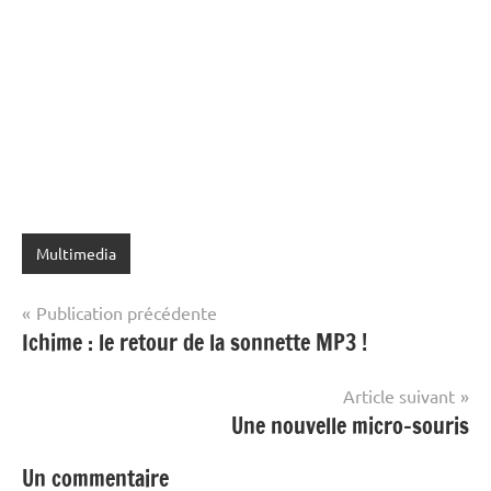
Multimedia
Navigation
Publication précédente
Ichime : le retour de la sonnette MP3 !
de
l’article
Article suivant
Une nouvelle micro-souris
Un commentaire