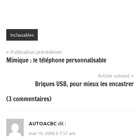
Inclassables
Navigation
Publication précédente
Mimique : le téléphone personnalisable
de
l’article
Article suivant
Briques USB, pour mieux les encastrer
(3 commentaires)
AUTOACBC
dit :
mai 19, 2008 à 7:57 am