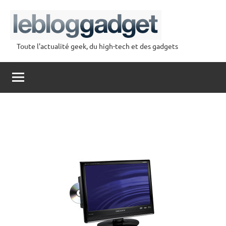
Aller
au
contenu
Toute l'actualité geek, du high-tech et des gadgets
lebloggadget