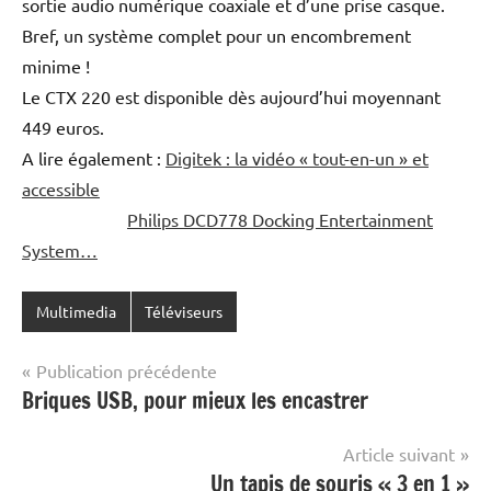
sortie audio numérique coaxiale et d’une prise casque.
Bref, un système complet pour un encombrement
minime !
Le CTX 220 est disponible dès aujourd’hui moyennant
449 euros.
A lire également :
Digitek : la vidéo « tout-en-un » et
accessible
Philips DCD778 Docking Entertainment
System…
Multimedia
Téléviseurs
Navigation
Publication précédente
Briques USB, pour mieux les encastrer
de
l’article
Article suivant
Un tapis de souris « 3 en 1 »