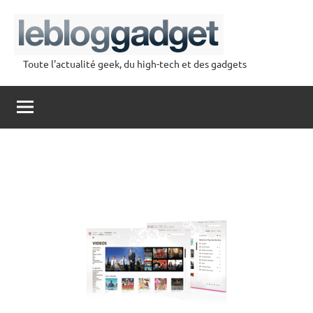
Aller
au
contenu
Toute l'actualité geek, du high-tech et des gadgets
lebloggadget