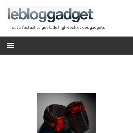
Aller
au
contenu
Toute l'actualité geek, du high-tech et des gadgets
lebloggadget