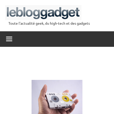
Aller
au
contenu
Toute l'actualité geek, du high-tech et des gadgets
lebloggadget