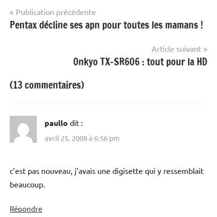
Navigation
Publication précédente
Pentax décline ses apn pour toutes les mamans !
de
l’article
Article suivant
Onkyo TX-SR606 : tout pour la HD
(13 commentaires)
paullo
dit :
avril 25, 2008 à 6:56 pm
c’est pas nouveau, j’avais une digisette qui y ressemblait
beaucoup.
Répondre