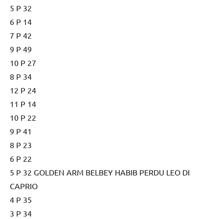
5 P 32
6 P 14
7 P 42
9 P 49
10 P 27
8 P 34
12 P 24
11 P 14
10 P 22
9 P 41
8 P 23
6 P 22
5 P 32 GOLDEN ARM BELBEY HABIB PERDU LEO DI
CAPRIO
4 P 35
3 P 34