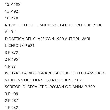
12 P 109
15 P 92
18 P 78
R TOZI DICO DELLE SNETENZE LATINE GRECQUE P 130
A 131
DIDATTICA DEL CLASSICA 4 1990 AUTORU VARI
CICERONE P 621
3 P 372
2 P 195
1 P 77
WHTAKER A BIBLIOGRAPHICAL GUUIDE TO CLASSICALK
STUDIES VOL 1 OLMS ENTRIES 1 3073 P 82µ
SCRITORI DI GECAI ET DI ROMA 4 G D ANNA P 309
3 P 109
2 P 287
1 P 232