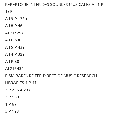
REPERTOIRE INTER DES SOURCES MUSICALES A I 1 P
179
A I 9 P 133µ
A I 8 P 46
AI 7 P 297
A I P 530
A I 5 P 432
A I 4 P 322
A I P 30
AI 2 P 434
RISM BARENREITER DIRECT OF MUSIC RESEARCH
LIBRARIES 4 P 47
3 P 236 A 237
2 P 160
1 P 67
5 P 123