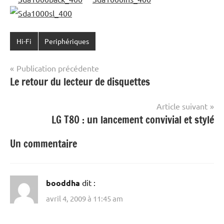
Hi-Fi
Periphériques
Navigation
Publication précédente
Le retour du lecteur de disquettes
de
l’article
Article suivant
LG T80 : un lancement convivial et stylé
Un commentaire
booddha
dit :
avril 4, 2009 à 11:45 am