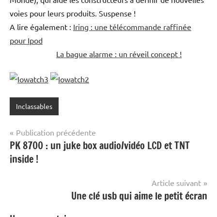
voies pour leurs produits. Suspense !
A lire également :
Iring : une télécommande raffinée
pour Ipod
La bague alarme : un réveil concept !
Inclassables
Navigation
Publication précédente
PK 8700 : un juke box audio/vidéo LCD et TNT
de
inside !
l’article
Article suivant
Une clé usb qui aime le petit écran