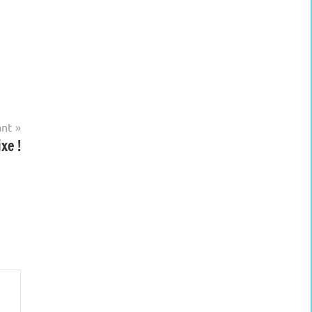
ant
xe !