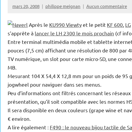
mars 20, 2008
philippe meignan
Aucun commentaire
Après le
KU990 Viewty
et le petit
KF 600
,
LG
s’apprête à
lancer le LH 2300 le mois prochain
(cf inf
Entre terminal multimédia mobile et tablette internet,
pouces (7,5 cm) affichant une résolution de 800 par 
TV numérique, un slot pour carte micro-SD, une connec
MB.
Mesurant 104 X 54,4 X 12,8 mm pour un poids de 95 gra
jogwheel pour naviguer dans ses menus.
Peu d’informations ont filtrés concernant les réseaux p
présentation, qu’il soit compatible avec les normes H
Il sera disponible en deux couleurs (grape wine et na
€ environ.
A lire également :
F490 : le nouveau bijou tactile de 