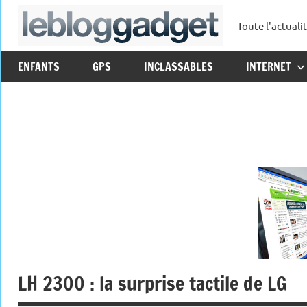
Aller
Toute l'actuali
au
leblo
contenu
ENFANTS
GPS
INCLASSABLES
INTERNET
LH 2300 : la surprise tactile de LG