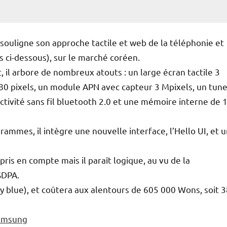
souligne son approche tactile et web de la téléphonie et
os ci-dessous), sur le marché coréen.
 il arbore de nombreux atouts : un large écran tactile 3
480 pixels, un module APN avec capteur 3 Mpixels, un tun
tivité sans fil bluetooth 2.0 et une mémoire interne de 
mmes, il intègre une nouvelle interface, l’Hello UI, et 
ris en compte mais il paraît logique, au vu de la
SDPA.
vy blue), et coûtera aux alentours de 605 000 Wons, soit 
Samsung