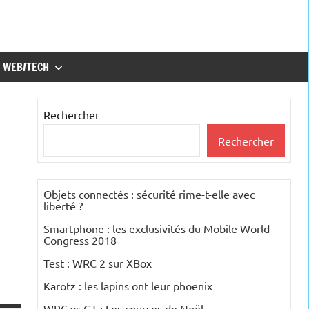
WEB/TECH
Rechercher
Rechercher
Objets connectés : sécurité rime-t-elle avec
liberté ?
Smartphone : les exclusivités du Mobile World
Congress 2018
Test : WRC 2 sur XBox
Karotz : les lapins ont leur phoenix
WRC vs GT : Les courses de Noël