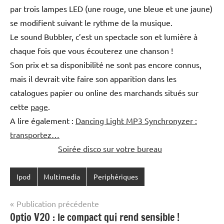
par trois lampes LED (une rouge, une bleue et une jaune)
se modifient suivant le rythme de la musique.
Le sound Bubbler, c’est un spectacle son et lumière à
chaque fois que vous écouterez une chanson !
Son prix et sa disponibilité ne sont pas encore connus,
mais il devrait vite faire son apparition dans les
catalogues papier ou online des marchands situés sur
cette
page
.
A lire également :
Dancing Light MP3 Synchronyzer :
transportez…
Soirée disco sur votre bureau
Ipod
Multimedia
Periphériques
Navigation
Publication précédente
Optio V20 : le compact qui rend sensible !
de