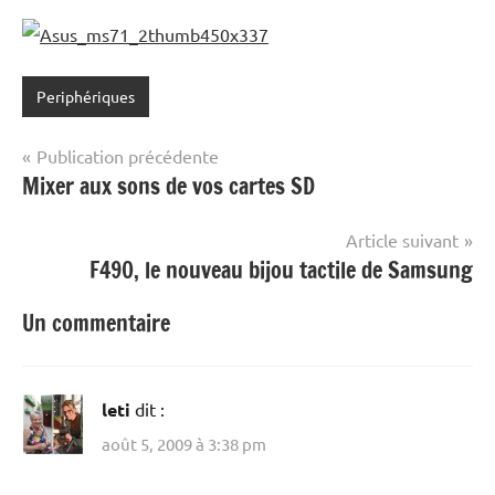
Periphériques
Navigation
Publication précédente
Mixer aux sons de vos cartes SD
de
l’article
Article suivant
F490, le nouveau bijou tactile de Samsung
Un commentaire
leti
dit :
août 5, 2009 à 3:38 pm