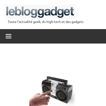
Aller
au
contenu
Toute l'actualité geek, du high-tech et des gadgets
lebloggadget